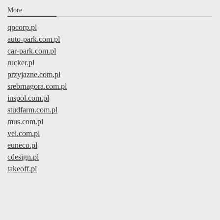
More
qpcorp.pl
auto-park.com.pl
car-park.com.pl
rucker.pl
przyjazne.com.pl
srebrnagora.com.pl
inspol.com.pl
studfarm.com.pl
mus.com.pl
vei.com.pl
euneco.pl
cdesign.pl
takeoff.pl