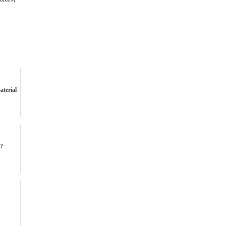
aterial
n?