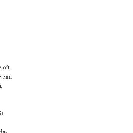
 oft.
 wenn
h,
it
das,