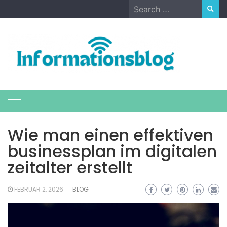
Skip
Search
to
for:
content
Wie man einen effektiven
businessplan im digitalen
zeitalter erstellt
FEBRUAR 2, 2026
BLOG