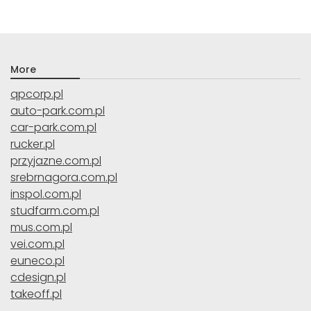
More
qpcorp.pl
auto-park.com.pl
car-park.com.pl
rucker.pl
przyjazne.com.pl
srebrnagora.com.pl
inspol.com.pl
studfarm.com.pl
mus.com.pl
vei.com.pl
euneco.pl
cdesign.pl
takeoff.pl