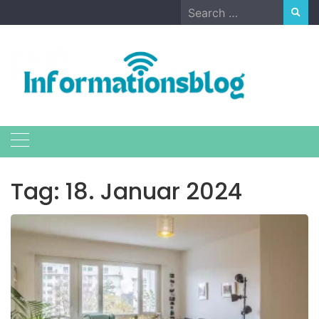
Skip
Search
to
for:
content
Tag:
18. Januar 2024