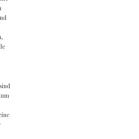
h
and
,
le
sind
 Zum
eine
r