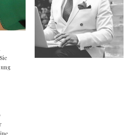
n
Sie
uung
b
r
eine