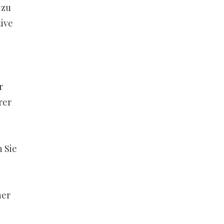
 zu
tive
r
rer
 Sie
ner