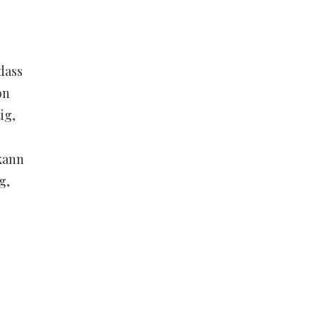
dass
on
ig,
kann
g,