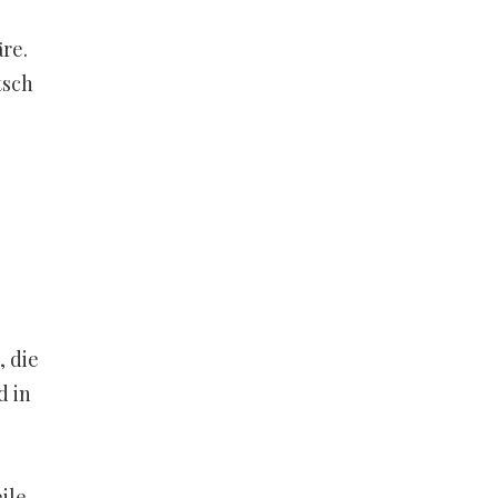
re.
tsch
, die
d in
ile.