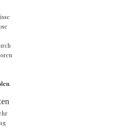
isse
ose
urch
ioren
olen
.
ten
ehr
ung