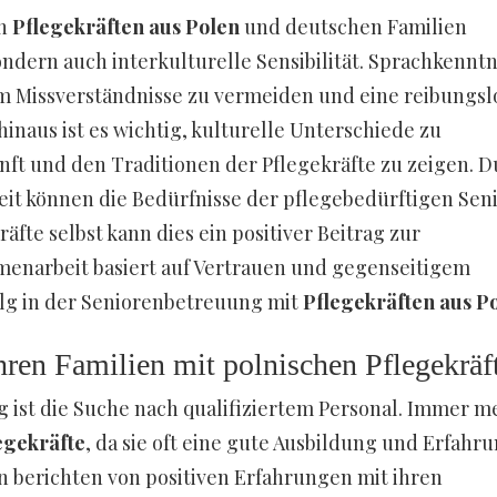
en
Pflegekräften aus Polen
und deutschen Familien
ndern auch interkulturelle Sensibilität. Sprachkenntn
um Missverständnisse zu vermeiden und eine reibungsl
naus ist es wichtig, kulturelle Unterschiede zu
ft und den Traditionen der Pflegekräfte zu zeigen. D
it können die Bedürfnisse der pflegebedürftigen Sen
äfte selbst kann dies ein positiver Beitrag zur
menarbeit basiert auf Vertrauen und gegenseitigem
folg in der Seniorenbetreuung mit
Pflegekräften aus P
ren Familien mit polnischen Pflegekräf
 ist die Suche nach qualifiziertem Personal. Immer m
egekräfte
, da sie oft eine gute Ausbildung und Erfahr
en berichten von positiven Erfahrungen mit ihren