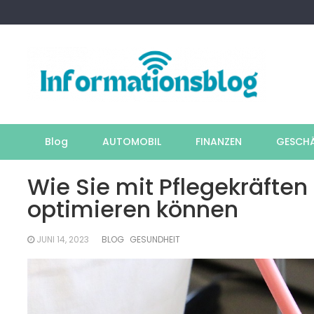
Skip
to
content
Blog
AUTOMOBIL
FINANZEN
GESCH
Wie Sie mit Pflegekräfte
optimieren können
JUNI 14, 2023
BLOG
GESUNDHEIT